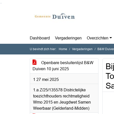
Ga naar de inhoud van deze pagina
Ga naar het zoeken
Ga naar het menu
Dashboard
Vergaderingen
Overzichten
U bevindt zich hier:
Home
Vergaderingen
B&W Duiven 
Openbare besluitenlijst B&W
Bi
Duiven 10 juni 2025
To
1 27 mei 2025
S
1.a Z/25/135578 Districtelijke
toezichthouders rechtmatigheid
Wmo 2015 en Jeugdwet Samen
Weerbaar (Gelderland-Midden)