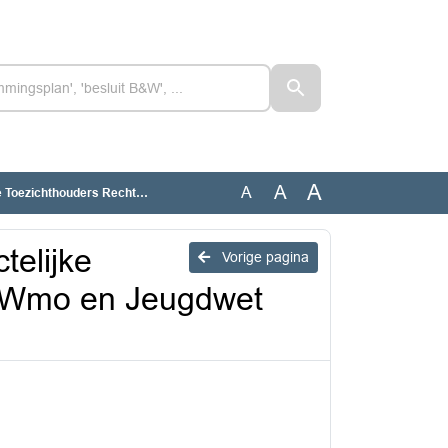
A
A
A
d Wmo en Jeugdwet Samen Weerbaar (201698719)
telijke
Vorige pagina
d Wmo en Jeugdwet