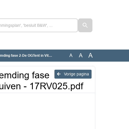
A
A
A
GTent in Vitaal Centrum Duiven - 17RV025.pdf
eemding fase
Vorige pagina
uiven - 17RV025.pdf