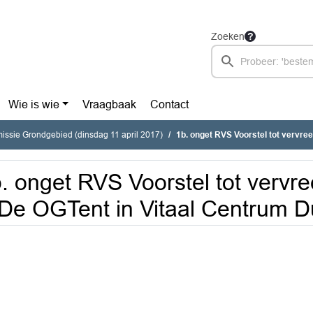
Zoeken
Wie is wie
Vraagbaak
Contact
ssie Grondgebied (dinsdag 11 april 2017)
1b. onget RVS Voorstel tot vervreemding fase 2-De O
. onget RVS Voorstel tot vervr
De OGTent in Vitaal Centrum D