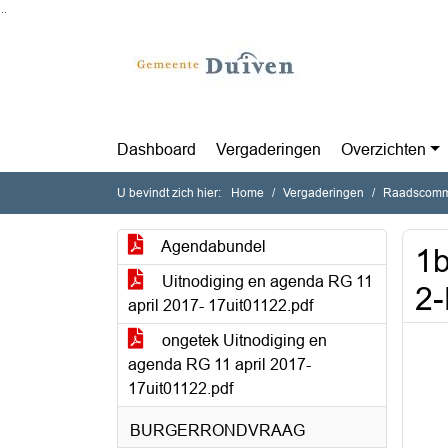
Ga naar de inhoud van deze pagina
Ga naar het zoeken
Ga naar het menu
Dashboard
Vergaderingen
Overzichten
U bevindt zich hier:
Home
Vergaderingen
Raadscommi
Agendabundel
1b
Uitnodiging en agenda RG 11
2-
april 2017- 17uit01122.pdf
ongetek Uitnodiging en
agenda RG 11 april 2017-
17uit01122.pdf
BURGERRONDVRAAG