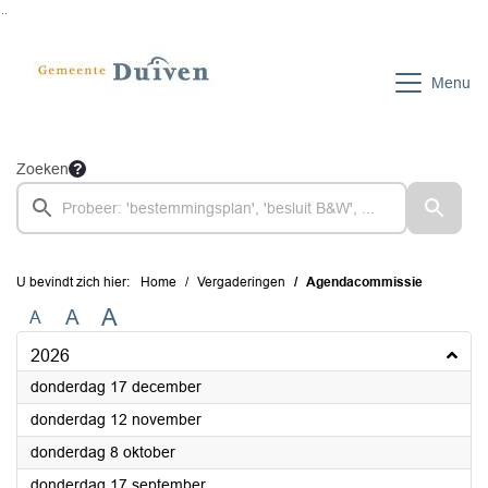
Ga naar de inhoud van deze pagina
Ga naar het zoeken
Ga naar het menu
Menu
Zoeken
U bevindt zich hier:
Home
Vergaderingen
Agendacommissie
A
A
A
2026
2026
donderdag 17 december
2026
donderdag 12 november
2026
donderdag 8 oktober
2026
donderdag 17 september