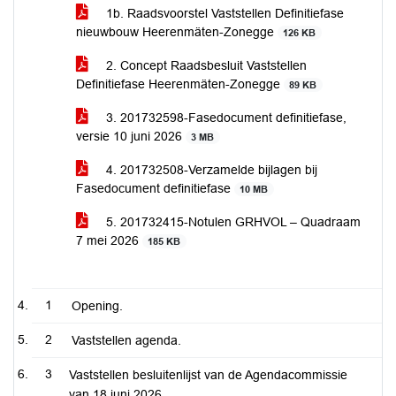
1b. Raadsvoorstel Vaststellen Definitiefase
nieuwbouw Heerenmäten-Zonegge
126 KB
2. Concept Raadsbesluit Vaststellen
Definitiefase Heerenmäten-Zonegge
89 KB
3. 201732598-Fasedocument definitiefase,
versie 10 juni 2026
3 MB
4. 201732508-Verzamelde bijlagen bij
Fasedocument definitiefase
10 MB
5. 201732415-Notulen GRHVOL – Quadraam
7 mei 2026
185 KB
1
Opening.
2
Vaststellen agenda.
3
Vaststellen besluitenlijst van de Agendacommissie
van 18 juni 2026