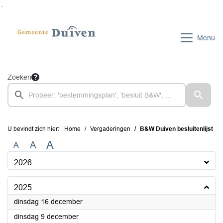
Ga naar de inhoud van deze pagina
Ga naar het zoeken
Ga naar het menu
Menu
Zoeken
U bevindt zich hier:
Home
Vergaderingen
B&W Duiven besluitenlijst
A
A
A
2026
2025
2025
dinsdag 16 december
2025
dinsdag 9 december