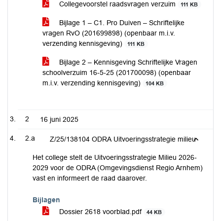
Collegevoorstel raadsvragen verzuim
111 KB
Bijlage 1 – C1. Pro Duiven – Schriftelijke
vragen RvO (201699898) (openbaar m.i.v.
verzending kennisgeving)
111 KB
Bijlage 2 – Kennisgeving Schriftelijke Vragen
schoolverzuim 16-5-25 (201700098) (openbaar
m.i.v. verzending kennisgeving)
104 KB
2
16 juni 2025
2.a
Z/25/138104 ODRA Uitvoeringsstrategie milieu
Het college stelt de Uitvoeringsstrategie Milieu 2026-
2029 voor de ODRA (Omgevingsdienst Regio Arnhem)
vast en informeert de raad daarover.
Bijlagen
Dossier 2618 voorblad.pdf
44 KB